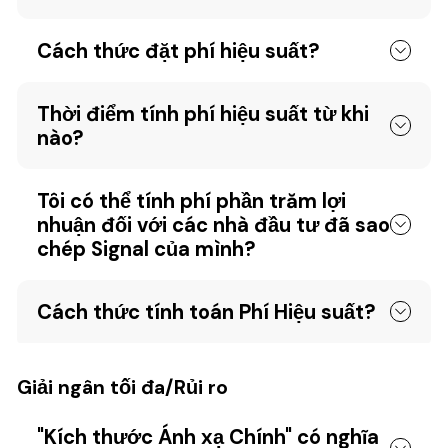
Cách thức đặt phí hiệu suất?
Thời điểm tính phí hiệu suất từ khi
nào?
Tôi có thể tính phí phần trăm lợi
nhuận đối với các nhà đầu tư đã sao
chép Signal của mình?
Cách thức tính toán Phí Hiệu suất?
Giải ngân tối đa/Rủi ro
"Kích thước Ánh xạ Chính" có nghĩa