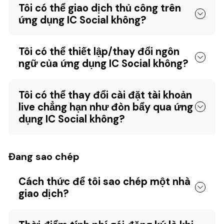
Tôi có thể giao dịch thủ công trên
ứng dụng IC Social không?
Tôi có thể thiết lập/thay đổi ngôn
ngữ của ứng dụng IC Social không?
Tôi có thể thay đổi cài đặt tài khoản
live chẳng hạn như đòn bẩy qua ứng
dụng IC Social không?
Đang sao chép
Cách thức để tôi sao chép một nhà
giao dịch?