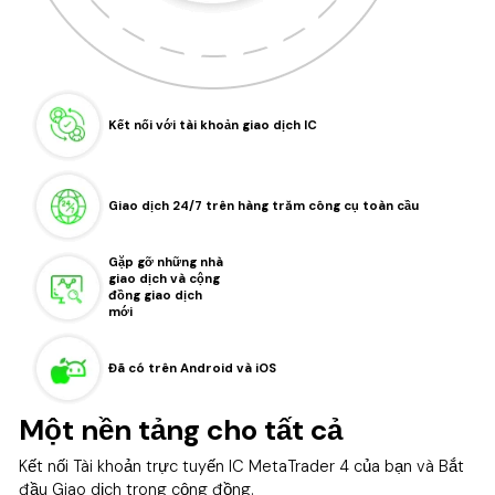
Kết nối với tài khoản giao dịch IC
Giao dịch 24/7 trên hàng trăm công cụ toàn cầu
Gặp gỡ những nhà
giao dịch và cộng
đồng giao dịch
mới
Đã có trên Android và iOS
Một nền tảng cho tất cả
Kết nối Tài khoản trực tuyến IC MetaTrader 4 của bạn và Bắt
đầu Giao dịch trong cộng đồng.