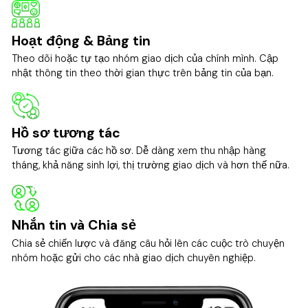
Hoạt động & Bảng tin
Theo dõi hoặc tự tạo nhóm giao dịch của chính mình. Cập
nhật thông tin theo thời gian thực trên bảng tin của bạn.
Hồ sơ tương tác
Tương tác giữa các hồ sơ. Dễ dàng xem thu nhập hàng
tháng, khả năng sinh lợi, thị trường giao dịch và hơn thế nữa.
Nhắn tin và Chia sẻ
Chia sẻ chiến lược và đăng câu hỏi lên các cuộc trò chuyện
nhóm hoặc gửi cho các nhà giao dịch chuyên nghiệp.