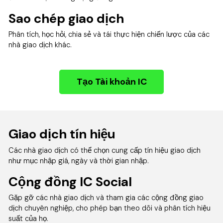
Sao chép giao dịch
Phân tích, học hỏi, chia sẻ và tái thực hiện chiến lược của các
nhà giao dịch khác.
Tạo Tài khoản IC
Giao dịch tín hiệu
Các nhà giao dịch có thể chọn cung cấp tín hiệu giao dịch
như mục nhập giá, ngày và thời gian nhập.
Cộng đồng IC Social
Gặp gỡ các nhà giao dịch và tham gia các cộng đồng giao
dịch chuyên nghiệp, cho phép bạn theo dõi và phân tích hiệu
suất của họ.