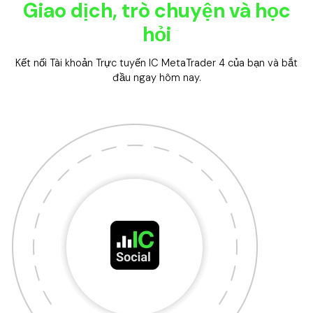
Giao dịch, trò chuyện và học
hỏi
Kết nối Tài khoản Trực tuyến IC MetaTrader 4 của bạn và bắt
đầu ngay hôm nay.